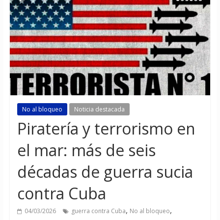
No al bloqueo
Noticia destacada
Piratería y terrorismo en
el mar: más de seis
décadas de guerra sucia
contra Cuba
,
,
04/03/2026
guerra contra Cuba
No al bloqueo