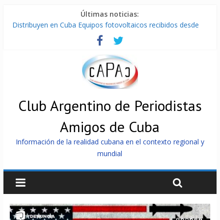
Últimas noticias:
Distribuyen en Cuba Equipos fotovoltaicos recibidos desde
Argentina
La ONU condena medidas de EE.UU contra Cuba
Cuba alerta sobre doctrina militar de dominación de EEUU
Nuevas sanciones de EEUU contra Cuba apuntan a la
cooperación militar con Rusia y China
Brutal represión contra los que marchan para que no se
venda la patria
Club Argentino de Periodistas
Amigos de Cuba
Información de la realidad cubana en el contexto regional y
mundial