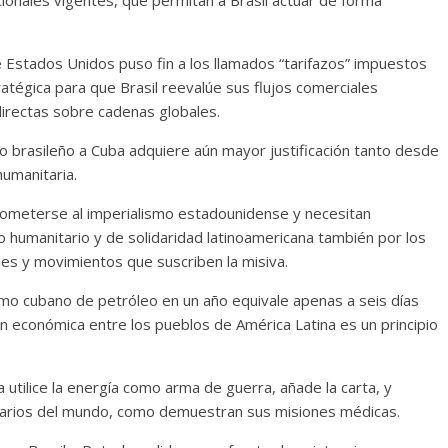
cionales vigentes, que permitan a Brasil actuar de forma
 Estados Unidos puso fin a los llamados “tarifazos” impuestos
atégica para que Brasil reevalúe sus flujos comerciales
directas sobre cadenas globales.
eo brasileño a Cuba adquiere aún mayor justificación tanto desde
umanitaria.
ometerse al imperialismo estadounidense y necesitan
to humanitario y de solidaridad latinoamericana también por los
es y movimientos que suscriben la misiva.
 cubano de petróleo en un año equivale apenas a seis días
n económica entre los pueblos de América Latina es un principio
utilice la energía como arma de guerra, añade la carta, y
idarios del mundo, como demuestran sus misiones médicas.