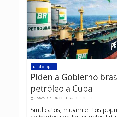
No al bloqueo
Piden a Gobierno bras
petróleo a Cuba
,
,
26/02/2026
Brasil
Cuba
Petroleo
Sindicatos, movimientos popul
solidarios con los pueblos la