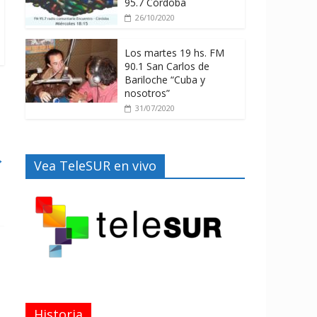
95.7 Córdoba
26/10/2020
Los martes 19 hs. FM
90.1 San Carlos de
Bariloche “Cuba y
nosotros”
31/07/2020
→
Vea TeleSUR en vivo
Historia