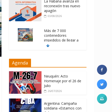
La Habana avanza en
reconexión tras nuevo
apagón
03/08/2026
Más de 7 000
contenedores
impedidos de llegar a
Cuba
03/08/2026
Milei firmó
Agenda
memorándum con
EE.UU sin informarlo
Neuquén: Acto
04/08/2026
Homenaje por el 26 de
Julio
26/07/2026
Argentina: Campaña
solidaria «Estamos con