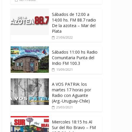
Sábados de 12:00 a
14;00 hs. FM 88.7 radio
De la azotea – Mar del
Plata
21/06/2022
Sábados 11:00 hs Radio
Comunitaria Punta del
Indio FM 100.3
15/09/2021
A VOS PATRIA: los
martes 17 horas por
Radio con Aguante
(Arg.-Uruguay-Chile)
25/03/2021
Miercoles 18:15 hs Al
Sur del Rio Bravo – FM