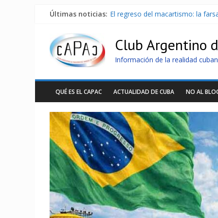
Últimas noticias:
El regreso del macartismo: la far
Milei firmó memorándum con EE.U
China presenta robots que pueden
Club Argentino 
La Habana avanza en reconexión 
Más de 7 000 contenedores imped
Información de la realidad cuban
QUÉ ES EL CAPAC
ACTUALIDAD DE CUBA
NO AL BL