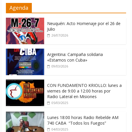
Nuevas sanciones de EEUU contra
Agenda
Cuba apuntan a la cooperación militar
con Rusia y China
06/08/2026
Neuquén: Acto Homenaje por el 26 de
Julio
26/07/2026
Argentina: Campaña solidaria
«Estamos con Cuba»
09/03/2026
CON FUNDAMENTO KRIOLLO: lunes a
viernes de 9:00 a 12:00 horas por
Radio Lateral en Misiones
05/03/2025
Lunes 18:00 horas Radio Rebelde AM
740 CABA “Todos los Fuegos”
04/03/2025