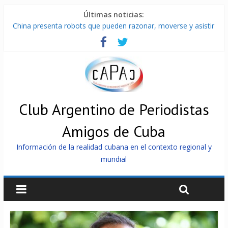
Últimas noticias:
China presenta robots que pueden razonar, moverse y asistir
a personas
Nuevas sanciones de EEUU contra Cuba apuntan a la
cooperación militar con Rusia y China
Brutal represión contra los que marchan para que no se
venda la patria
Distribuyen en Cuba Equipos fotovoltaicos recibidos desde
Argentina
Club Argentino de Periodistas
Milei firmó memorándum con EE.UU sin informarlo
Amigos de Cuba
Información de la realidad cubana en el contexto regional y
mundial