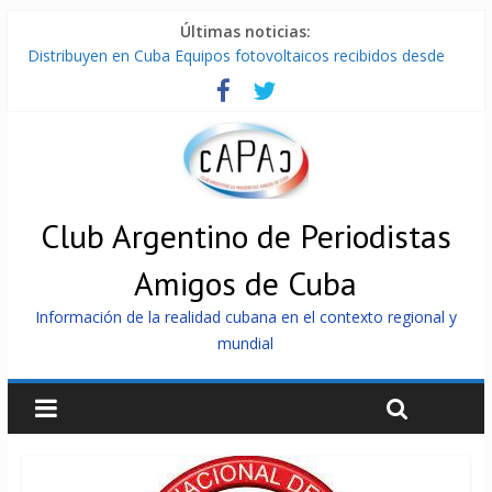
Últimas noticias:
Distribuyen en Cuba Equipos fotovoltaicos recibidos desde
Argentina
La ONU condena medidas de EE.UU contra Cuba
Cuba alerta sobre doctrina militar de dominación de EEUU
Nuevas sanciones de EEUU contra Cuba apuntan a la
cooperación militar con Rusia y China
Brutal represión contra los que marchan para que no se
venda la patria
Club Argentino de Periodistas
Amigos de Cuba
Información de la realidad cubana en el contexto regional y
mundial