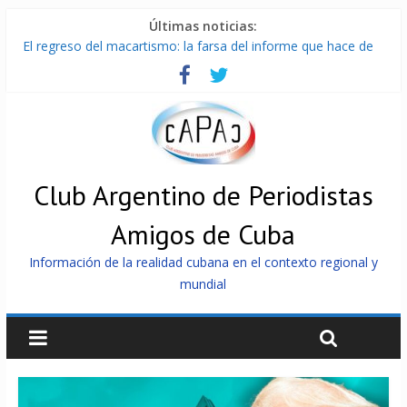
Últimas noticias:
El regreso del macartismo: la farsa del informe que hace de
Cuba el enemigo perfecto
Milei firmó memorándum con EE.UU sin informarlo
China presenta robots que pueden razonar, moverse y asistir
a personas
La Habana avanza en reconexión tras nuevo apagón
Más de 7 000 contenedores impedidos de llegar a Cuba
Club Argentino de Periodistas
Amigos de Cuba
Información de la realidad cubana en el contexto regional y
mundial