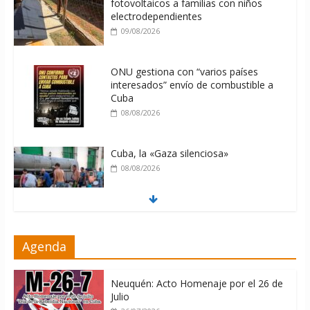
fotovoltaicos a familias con niños
electrodependientes
09/08/2026
ONU gestiona con “varios países
interesados” envío de combustible a
Cuba
08/08/2026
Cuba, la «Gaza silenciosa»
08/08/2026
Díaz-Canel: «Cuba no tiene que
Agenda
adoctrinar a nadie, no tiene que
exportar ideas; es la historia la que
imparte lecciones»
Neuquén: Acto Homenaje por el 26 de
10/08/2026
Julio