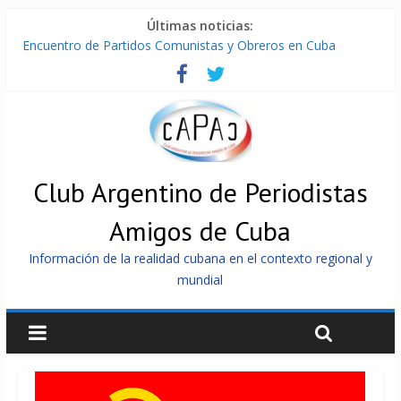
Últimas noticias:
Encuentro de Partidos Comunistas y Obreros en Cuba
Díaz-Canel: «Cuba no tiene que adoctrinar a nadie, no tiene
que exportar ideas; es la historia la que imparte lecciones»
Entregan en Cuba equipos fotovoltaicos a familias con niños
electrodependientes
ONU gestiona con “varios países interesados” envío de
combustible a Cuba
Cuba, la «Gaza silenciosa»
Club Argentino de Periodistas
Amigos de Cuba
Información de la realidad cubana en el contexto regional y
mundial