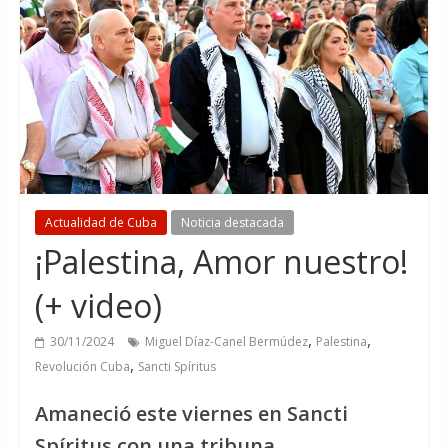
Actualidad de Cuba
Noticia destacada
¡Palestina, Amor nuestro!
(+ video)
,
,
30/11/2024
Miguel Díaz-Canel Bermúdez
Palestina
,
Revolución Cuba
Sancti Spíritus
Amaneció este viernes en Sancti
Spíritus con una tribuna