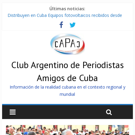
Últimas noticias:
Distribuyen en Cuba Equipos fotovoltaicos recibidos desde
Argentina
La ONU condena medidas de EE.UU contra Cuba
Cuba alerta sobre doctrina militar de dominación de EEUU
Nuevas sanciones de EEUU contra Cuba apuntan a la
cooperación militar con Rusia y China
Brutal represión contra los que marchan para que no se
venda la patria
Club Argentino de Periodistas
Amigos de Cuba
Información de la realidad cubana en el contexto regional y
mundial