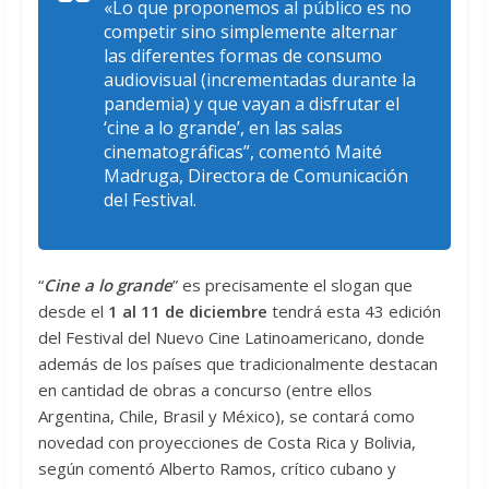
«
Lo que proponemos al público es no
competir sino simplemente alternar
las diferentes formas de consumo
audiovisual
(incrementadas durante la
pandemia)
y que vayan a disfrutar el
‘cine a lo grande’, en las salas
cinematográficas
”, comentó Maité
Madruga, Directora de Comunicación
del Festival.
“
Cine a lo grande
” es precisamente el slogan que
desde el
1 al 11 de diciembre
tendrá esta 43 edición
del Festival del Nuevo Cine Latinoamericano, donde
además de los países que tradicionalmente destacan
en cantidad de obras a concurso (entre ellos
Argentina, Chile, Brasil y México), se contará como
novedad con proyecciones de Costa Rica y Bolivia,
según comentó Alberto Ramos, crítico cubano y