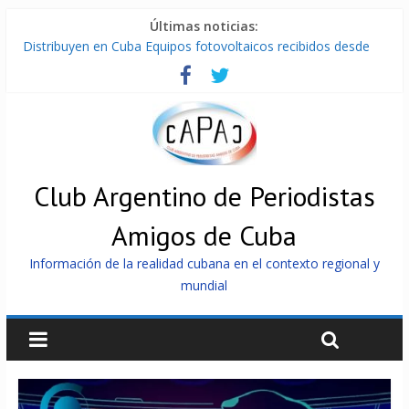
Últimas noticias:
Distribuyen en Cuba Equipos fotovoltaicos recibidos desde
Argentina
La ONU condena medidas de EE.UU contra Cuba
Cuba alerta sobre doctrina militar de dominación de EEUU
Nuevas sanciones de EEUU contra Cuba apuntan a la
cooperación militar con Rusia y China
Brutal represión contra los que marchan para que no se
venda la patria
Club Argentino de Periodistas
Amigos de Cuba
Información de la realidad cubana en el contexto regional y
mundial