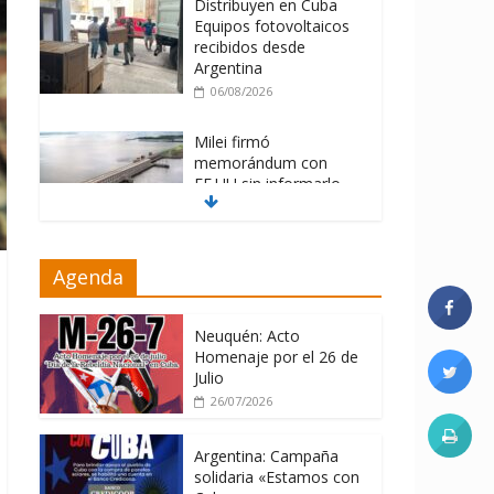
Distribuyen en Cuba
Equipos fotovoltaicos
recibidos desde
Argentina
06/08/2026
Milei firmó
memorándum con
EE.UU sin informarlo
04/08/2026
Nuevas sanciones de
Agenda
EEUU contra Cuba
apuntan a la
cooperación militar con
Neuquén: Acto
Rusia y China
Homenaje por el 26 de
Julio
06/08/2026
26/07/2026
Argentina: Campaña
solidaria «Estamos con