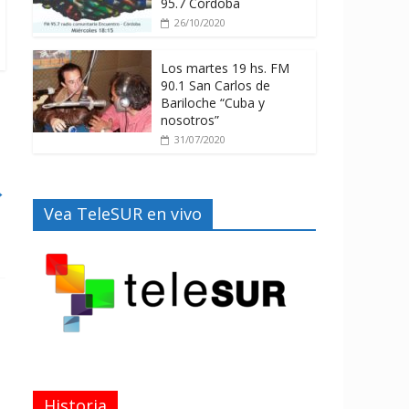
95.7 Córdoba
26/10/2020
Los martes 19 hs. FM
90.1 San Carlos de
Bariloche “Cuba y
nosotros”
31/07/2020
→
Vea TeleSUR en vivo
Historia