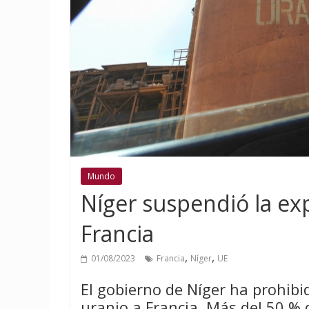
Mundo
Níger suspendió la exp
Francia
,
,
01/08/2023
Francia
Níger
UE
El gobierno de Níger ha prohibi
uranio a Francia. Más del 50 % d