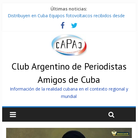
Últimas noticias:
Distribuyen en Cuba Equipos fotovoltaicos recibidos desde
Argentina
La ONU condena medidas de EE.UU contra Cuba
Cuba alerta sobre doctrina militar de dominación de EEUU
Nuevas sanciones de EEUU contra Cuba apuntan a la
cooperación militar con Rusia y China
Brutal represión contra los que marchan para que no se
venda la patria
Club Argentino de Periodistas
Amigos de Cuba
Información de la realidad cubana en el contexto regional y
mundial