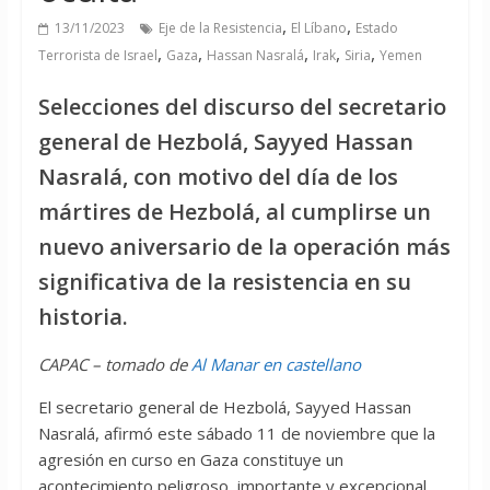
,
,
13/11/2023
Eje de la Resistencia
El Líbano
Estado
,
,
,
,
,
Terrorista de Israel
Gaza
Hassan Nasralá
Irak
Siria
Yemen
Selecciones del discurso del secretario
general de Hezbolá, Sayyed Hassan
Nasralá, con motivo del día de los
mártires de Hezbolá, al cumplirse un
nuevo aniversario de la operación más
significativa de la resistencia en su
historia.
CAPAC – tomado de
Al Manar en castellano
El secretario general de Hezbolá, Sayyed Hassan
Nasralá, afirmó este sábado 11 de noviembre que la
agresión en curso en Gaza constituye un
acontecimiento peligroso, importante y excepcional,