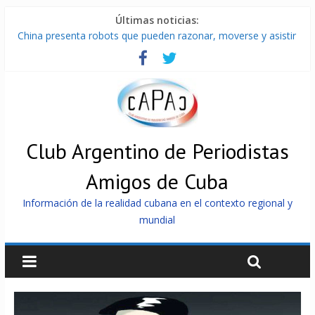
Últimas noticias:
China presenta robots que pueden razonar, moverse y asistir
a personas
Nuevas sanciones de EEUU contra Cuba apuntan a la
cooperación militar con Rusia y China
Brutal represión contra los que marchan para que no se
venda la patria
Distribuyen en Cuba Equipos fotovoltaicos recibidos desde
Argentina
Club Argentino de Periodistas
Milei firmó memorándum con EE.UU sin informarlo
Amigos de Cuba
Información de la realidad cubana en el contexto regional y
mundial