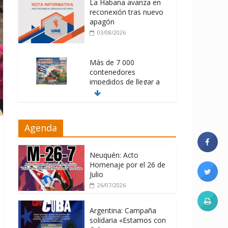
La Habana avanza en
reconexión tras nuevo
apagón
03/08/2026
Más de 7 000
contenedores
impedidos de llegar a
Cuba
03/08/2026
Milei firmó
Agenda
memorándum con
EE.UU sin informarlo
Neuquén: Acto
04/08/2026
Homenaje por el 26 de
Julio
26/07/2026
Argentina: Campaña
solidaria «Estamos con