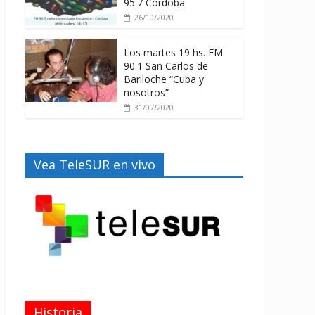
95.7 Córdoba
26/10/2020
Los martes 19 hs. FM
90.1 San Carlos de
Bariloche “Cuba y
nosotros”
31/07/2020
Vea TeleSUR en vivo
Historia