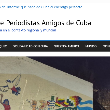
sa del informe que hace de Cuba el enemigo perfecto
U sin informarlo
 razonar, moverse y asistir a personas
de Periodistas Amigos de Cuba
tras nuevo apagón
idos de llegar a Cuba
a en el contexto regional y mundial
OQUEO
SOLIDARIDAD CON CUBA
NUESTRA AMÉRICA
MUNDO
OPIN