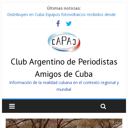
Últimas noticias:
Distribuyen en Cuba Equipos fotovoltaicos recibidos desde
Argentina
La ONU condena medidas de EE.UU contra Cuba
Cuba alerta sobre doctrina militar de dominación de EEUU
Nuevas sanciones de EEUU contra Cuba apuntan a la
cooperación militar con Rusia y China
Brutal represión contra los que marchan para que no se
venda la patria
Club Argentino de Periodistas
Amigos de Cuba
Información de la realidad cubana en el contexto regional y
mundial