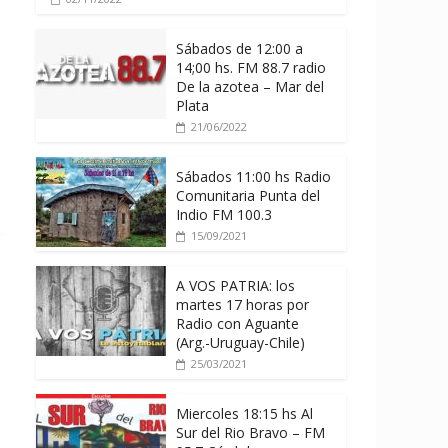
Sábados de 12:00 a
14;00 hs. FM 88.7 radio
De la azotea – Mar del
Plata
s
21/06/2022
Sábados 11:00 hs Radio
Comunitaria Punta del
Indio FM 100.3
15/09/2021
A VOS PATRIA: los
martes 17 horas por
Radio con Aguante
(Arg.-Uruguay-Chile)
25/03/2021
Miercoles 18:15 hs Al
Sur del Rio Bravo – FM