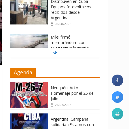
Distribuyen en Cuba
Equipos fotovoltaicos
recibidos desde
Argentina
06/08/2026
Milei firmó
memorándum con
EE.UU sin informarlo
04/08/2026
Nuevas sanciones de
Agenda
EEUU contra Cuba
apuntan a la
cooperación militar con
Neuquén: Acto
Rusia y China
Homenaje por el 26 de
Julio
06/08/2026
26/07/2026
Argentina: Campaña
solidaria «Estamos con