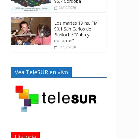
95.7 Córdoba
26/10/2020
Los martes 19 hs. FM
90.1 San Carlos de
Bariloche “Cuba y
nosotros”
31/07/2020
Vea TeleSUR en vivo
Historia