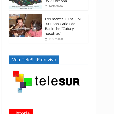
95.7 Córdoba
26/10/2020
Los martes 19 hs. FM
90.1 San Carlos de
Bariloche “Cuba y
nosotros”
31/07/2020
Vea TeleSUR en vivo
Historia