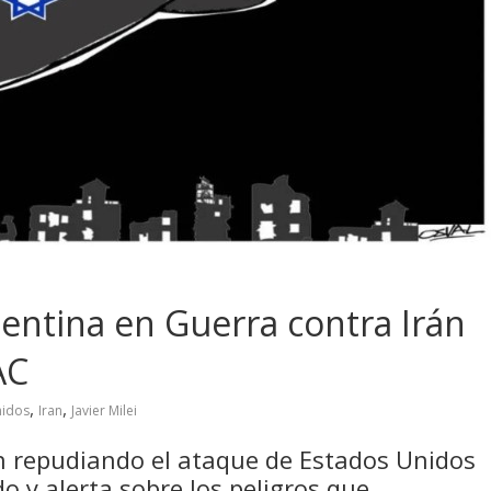
rgentina en Guerra contra Irán
AC
,
,
nidos
Iran
Javier Milei
n repudiando el ataque de Estados Unidos
o y alerta sobre los peligros que