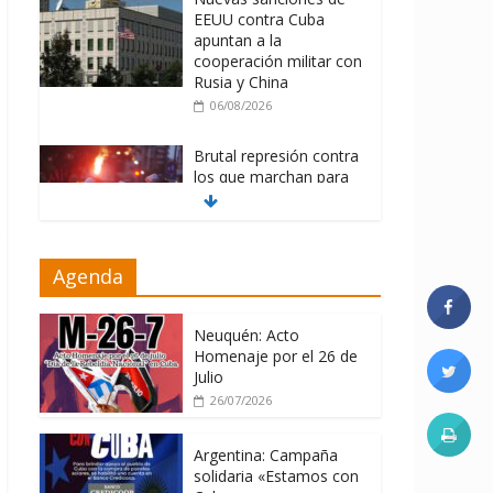
EEUU contra Cuba
apuntan a la
cooperación militar con
Rusia y China
06/08/2026
Brutal represión contra
los que marchan para
que no se venda la
patria
06/08/2026
Agenda
La ONU condena
medidas de EE.UU
contra Cuba
Neuquén: Acto
Homenaje por el 26 de
06/08/2026
Julio
26/07/2026
Argentina: Campaña
solidaria «Estamos con