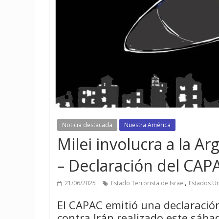
Noticia destacada
Nuestra América
Milei involucra a la A
– Declaración del CAP
,
21/06/2025
Estado Terrorista de Israel
Estados U
El CAPAC emitió una declaració
contra Irán realizado este sábad