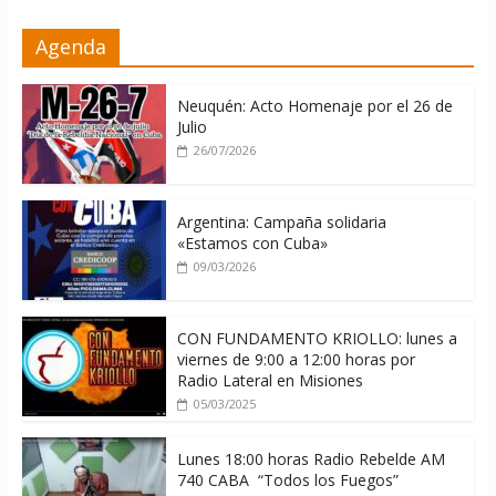
Brutal represión contra los que
Agenda
marchan para que no se venda la
patria
06/08/2026
Neuquén: Acto Homenaje por el 26 de
Julio
26/07/2026
Argentina: Campaña solidaria
«Estamos con Cuba»
09/03/2026
CON FUNDAMENTO KRIOLLO: lunes a
viernes de 9:00 a 12:00 horas por
Radio Lateral en Misiones
05/03/2025
Lunes 18:00 horas Radio Rebelde AM
740 CABA “Todos los Fuegos”