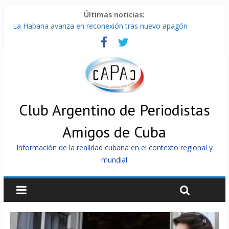
Últimas noticias:
La Habana avanza en reconexión tras nuevo apagón
Brutal represión contra los que marchan para que no se
venda la patria
Distribuyen en Cuba Equipos fotovoltaicos recibidos desde
Argentina
Milei firmó memorándum con EE.UU sin informarlo
China presenta robots que pueden razonar, moverse y asistir
a personas
Club Argentino de Periodistas
Amigos de Cuba
Información de la realidad cubana en el contexto regional y
mundial