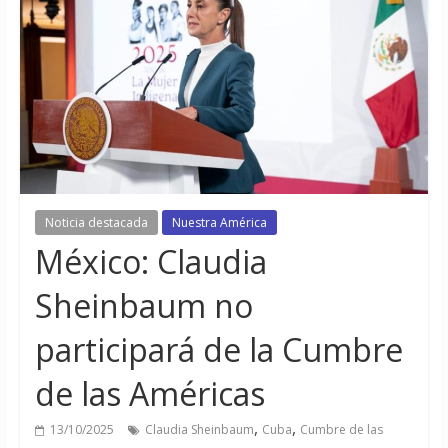
Noticia destacada
Nuestra América
México: Claudia
Sheinbaum no
participará de la Cumbre
de las Américas
,
,
13/10/2025
Claudia Sheinbaum
Cuba
Cumbre de las