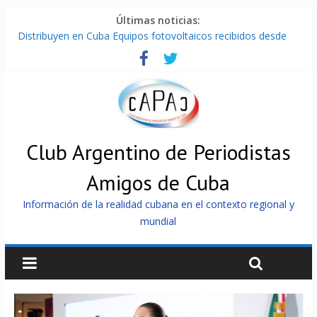
Últimas noticias:
Distribuyen en Cuba Equipos fotovoltaicos recibidos desde
Argentina
La ONU condena medidas de EE.UU contra Cuba
Cuba alerta sobre doctrina militar de dominación de EEUU
Nuevas sanciones de EEUU contra Cuba apuntan a la
cooperación militar con Rusia y China
Brutal represión contra los que marchan para que no se
venda la patria
Club Argentino de Periodistas
Amigos de Cuba
Información de la realidad cubana en el contexto regional y
mundial