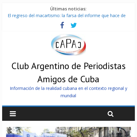
Últimas noticias:
El regreso del macartismo: la farsa del informe que hace de
Cuba el enemigo perfecto
Milei firmó memorándum con EE.UU sin informarlo
China presenta robots que pueden razonar, moverse y asistir
a personas
La Habana avanza en reconexión tras nuevo apagón
Más de 7 000 contenedores impedidos de llegar a Cuba
Club Argentino de Periodistas
Amigos de Cuba
Información de la realidad cubana en el contexto regional y
mundial