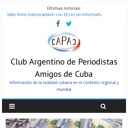
Últimas noticias:
Milei firmó memorándum con EE.UU sin informarlo
Cuba alerta sobre doctrina militar de dominación de EEUU
Nuevas sanciones de EEUU contra Cuba apuntan a la
cooperación militar con Rusia y China
Brutal represión contra los que marchan para que no se
venda la patria
Distribuyen en Cuba Equipos fotovoltaicos recibidos desde
Argentina
Club Argentino de Periodistas
Amigos de Cuba
Información de la realidad cubana en el contexto regional y
mundial