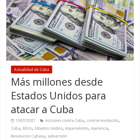
Actualidad de Cuba
Más millones desde
Estados Unidos para
atacar a Cuba
,
,
10/07/2021
Acciones contra Cuba
contrarrevolución
,
,
,
,
,
Cuba
EEUU
Estados Unidos
imperialismo
injerencia
,
Revolución Cubana
subversión