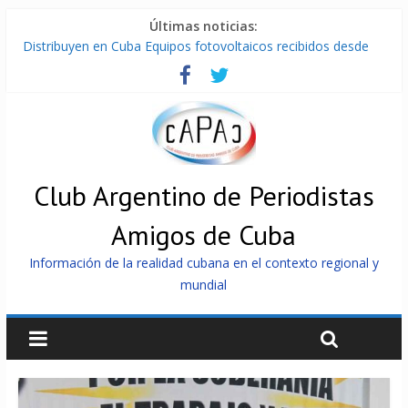
Últimas noticias:
Distribuyen en Cuba Equipos fotovoltaicos recibidos desde
Argentina
La ONU condena medidas de EE.UU contra Cuba
Cuba alerta sobre doctrina militar de dominación de EEUU
Nuevas sanciones de EEUU contra Cuba apuntan a la
cooperación militar con Rusia y China
Brutal represión contra los que marchan para que no se
venda la patria
Club Argentino de Periodistas
Amigos de Cuba
Información de la realidad cubana en el contexto regional y
mundial