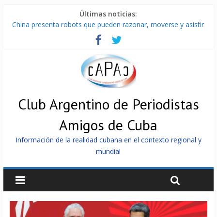
Últimas noticias:
China presenta robots que pueden razonar, moverse y asistir
a personas
Nuevas sanciones de EEUU contra Cuba apuntan a la
cooperación militar con Rusia y China
Brutal represión contra los que marchan para que no se
venda la patria
Distribuyen en Cuba Equipos fotovoltaicos recibidos desde
Argentina
Club Argentino de Periodistas
Milei firmó memorándum con EE.UU sin informarlo
Amigos de Cuba
Información de la realidad cubana en el contexto regional y
mundial