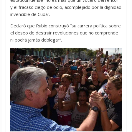
estadounidense “no es más que un vocero del rencor
y el fracaso ciego de odio, acomplejado por la dignidad
invencible de Cuba”.
Declaró que Rubio construyó “su carrera política sobre
el deseo de destruir revoluciones que no comprende
ni podrá jamás doblegar”.