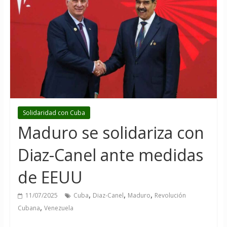
Solidaridad con Cuba
Maduro se solidariza con
Diaz-Canel ante medidas
de EEUU
,
,
,
11/07/2025
Cuba
Diaz-Canel
Maduro
Revolución
,
Cubana
Venezuela