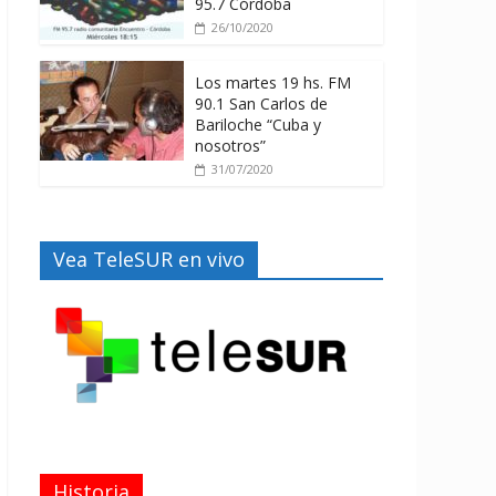
95.7 Córdoba
26/10/2020
Los martes 19 hs. FM
90.1 San Carlos de
Bariloche “Cuba y
nosotros”
31/07/2020
Vea TeleSUR en vivo
Historia