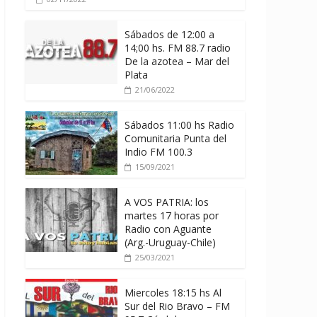
Sábados de 12:00 a
14;00 hs. FM 88.7 radio
De la azotea – Mar del
Plata
21/06/2022
Sábados 11:00 hs Radio
Comunitaria Punta del
Indio FM 100.3
15/09/2021
A VOS PATRIA: los
martes 17 horas por
Radio con Aguante
(Arg.-Uruguay-Chile)
25/03/2021
Miercoles 18:15 hs Al
Sur del Rio Bravo – FM