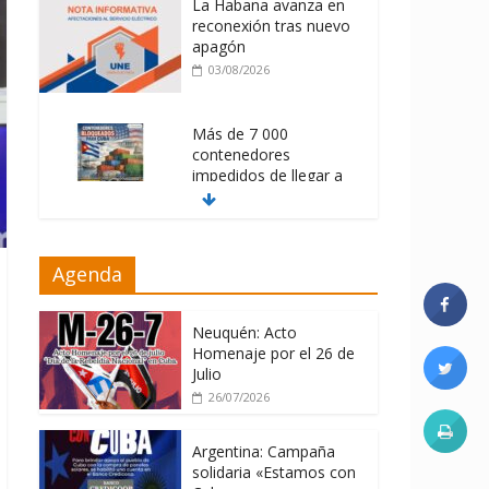
La Habana avanza en
reconexión tras nuevo
apagón
03/08/2026
Más de 7 000
contenedores
impedidos de llegar a
Cuba
03/08/2026
Milei firmó
Agenda
memorándum con
EE.UU sin informarlo
Neuquén: Acto
04/08/2026
Homenaje por el 26 de
Julio
26/07/2026
Argentina: Campaña
solidaria «Estamos con