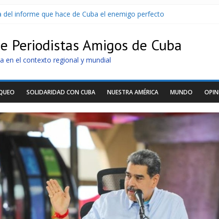
sa del informe que hace de Cuba el enemigo perfecto
U sin informarlo
 razonar, moverse y asistir a personas
de Periodistas Amigos de Cuba
tras nuevo apagón
idos de llegar a Cuba
a en el contexto regional y mundial
OQUEO
SOLIDARIDAD CON CUBA
NUESTRA AMÉRICA
MUNDO
OPIN