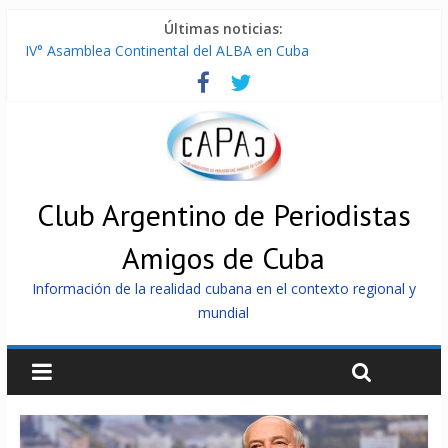
Últimas noticias:
IV° Asamblea Continental del ALBA en Cuba
ONU gestiona con “varios países interesados” envío de
combustible a Cuba
Cuba, la «Gaza silenciosa»
Encuentro de Partidos Comunistas y Obreros en Cuba
China envía a Cuba sistemas 5.000 fotovoltaicos
Club Argentino de Periodistas
Amigos de Cuba
Información de la realidad cubana en el contexto regional y
mundial