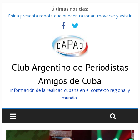
Últimas noticias:
China presenta robots que pueden razonar, moverse y asistir
a personas
Nuevas sanciones de EEUU contra Cuba apuntan a la
cooperación militar con Rusia y China
Brutal represión contra los que marchan para que no se
venda la patria
Distribuyen en Cuba Equipos fotovoltaicos recibidos desde
Argentina
Club Argentino de Periodistas
Milei firmó memorándum con EE.UU sin informarlo
Amigos de Cuba
Información de la realidad cubana en el contexto regional y
mundial