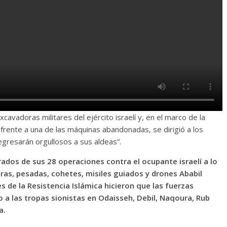
avadoras militares del ejército israelí y, en el marco de la
frente a una de las máquinas abandonadas, se dirigió a los
egresarán orgullosos a sus aldeas”.
os de sus 28 operaciones contra el ocupante israelí a lo
eras, pesadas, cohetes, misiles guiados y drones Ababil
s de la Resistencia Islámica hicieron que las fuerzas
o a las tropas sionistas en Odaisseh, Debil, Naqoura, Rub
a.