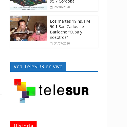
95.7 Córdoba
26/10/2020
Los martes 19 hs. FM
90.1 San Carlos de
Bariloche “Cuba y
nosotros”
31/07/2020
Vea TeleSUR en vivo
Historia