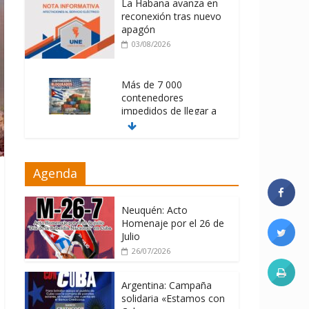
La Habana avanza en
reconexión tras nuevo
apagón
03/08/2026
Más de 7 000
contenedores
impedidos de llegar a
Cuba
03/08/2026
Milei firmó
Agenda
memorándum con
EE.UU sin informarlo
Neuquén: Acto
04/08/2026
Homenaje por el 26 de
Julio
26/07/2026
Argentina: Campaña
solidaria «Estamos con