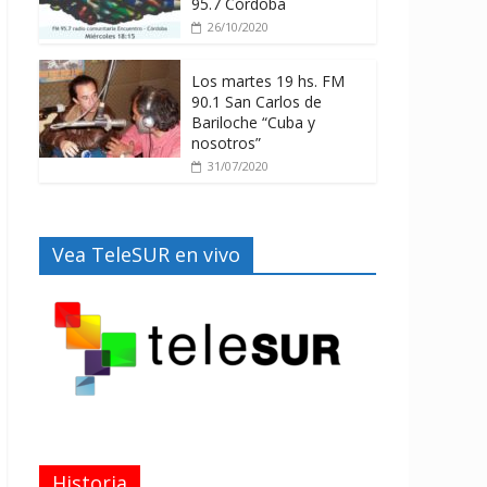
95.7 Córdoba
26/10/2020
Los martes 19 hs. FM
90.1 San Carlos de
Bariloche “Cuba y
nosotros”
31/07/2020
Vea TeleSUR en vivo
Historia