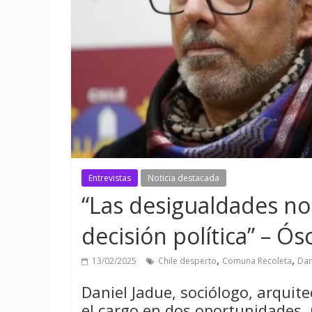
Entrevistas
Noticia destacada
“Las desigualdades no
decisión política” – Ós
,
,
13/02/2025
Chile desperto
Comuna Recoleta
Dan
Daniel Jadue, sociólogo, arquite
el cargo en dos oportunidades, 