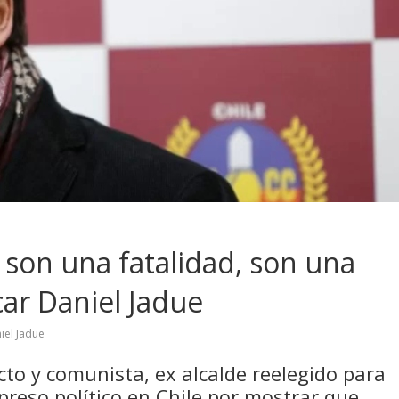
 son una fatalidad, son una
car Daniel Jadue
iel Jadue
cto y comunista, ex alcalde reelegido para
preso político en Chile por mostrar que