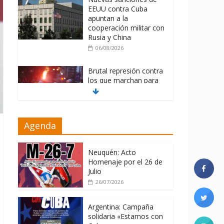
EEUU contra Cuba
apuntan a la
cooperación militar con
Rusia y China
06/08/2026
Brutal represión contra
los que marchan para
que no se venda la
patria
06/08/2026
Agenda
La ONU condena
medidas de EE.UU
contra Cuba
Neuquén: Acto
Homenaje por el 26 de
06/08/2026
Julio
26/07/2026
Argentina: Campaña
solidaria «Estamos con