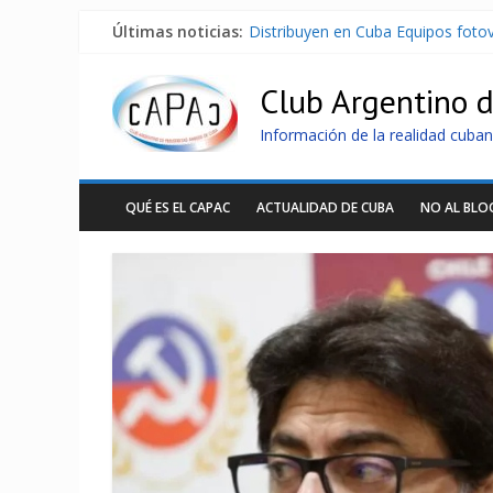
Últimas noticias:
Distribuyen en Cuba Equipos fotov
La ONU condena medidas de EE.U
Cuba alerta sobre doctrina milita
Club Argentino 
Nuevas sanciones de EEUU contra 
Brutal represión contra los que m
Información de la realidad cuban
QUÉ ES EL CAPAC
ACTUALIDAD DE CUBA
NO AL BL