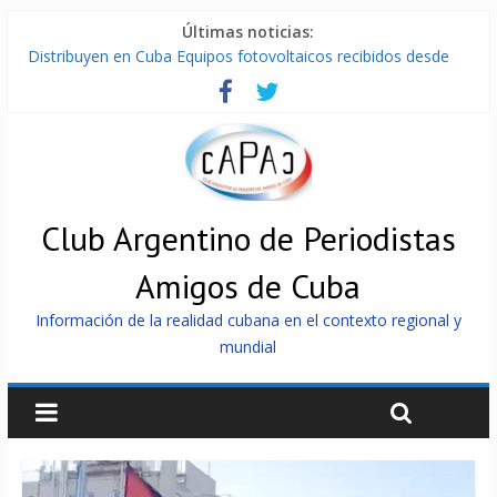
Últimas noticias:
Distribuyen en Cuba Equipos fotovoltaicos recibidos desde
Argentina
La ONU condena medidas de EE.UU contra Cuba
Cuba alerta sobre doctrina militar de dominación de EEUU
Nuevas sanciones de EEUU contra Cuba apuntan a la
cooperación militar con Rusia y China
Brutal represión contra los que marchan para que no se
venda la patria
Club Argentino de Periodistas
Amigos de Cuba
Información de la realidad cubana en el contexto regional y
mundial