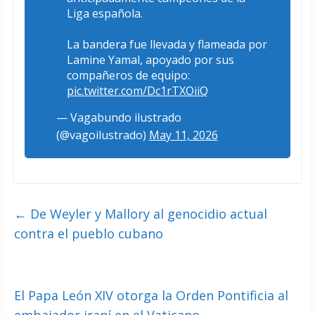
Liga española.
La bandera fue llevada y flameada por
Lamine Yamal, apoyado por sus
compañeros de equipo:
pic.twitter.com/Dc1rTXOiiQ
— Vagabundo ilustrado
(@vagoilustrado)
May 11, 2026
←
De Weyler y Mallory al genocidio actual
contra el pueblo cubano
El Papa León XIV otorga la Orden Pontificia al