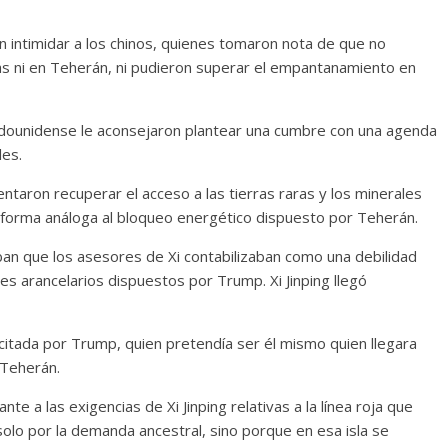
n intimidar a los chinos, quienes tomaron nota de que no
s ni en Teherán, ni pudieron superar el empantanamiento en
dounidense le aconsejaron plantear una cumbre con una agenda
les.
aron recuperar el acceso a las tierras raras y los minerales
e forma análoga al bloqueo energético dispuesto por Teherán.
n que los asesores de Xi contabilizaban como una debilidad
s arancelarios dispuestos por Trump. Xi Jinping llegó
citada por Trump, quien pretendía ser él mismo quien llegara
 Teherán.
te a las exigencias de Xi Jinping relativas a la línea roja que
solo por la demanda ancestral, sino porque en esa isla se