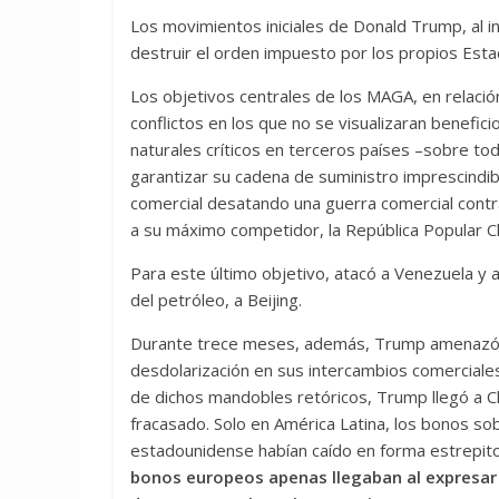
Los movimientos iniciales de Donald Trump, al i
destruir el orden impuesto por los propios Est
Los objetivos centrales de los MAGA, en relación a
conflictos en los que no se visualizaran benefic
naturales críticos en terceros países –sobre tod
garantizar su cadena de suministro imprescindible
comercial desatando una guerra comercial contra e
a su máximo competidor, la República Popular Ch
Para este último objetivo, atacó a Venezuela y a
del petróleo, a Beijing.
Durante trece meses, además, Trump amenazó a 
desdolarización en sus intercambios comerciale
de dichos mandobles retóricos, Trump llegó a 
fracasado. Solo en América Latina, los bonos s
estadounidense habían caído en forma estrepito
bonos europeos apenas llegaban al expresar e