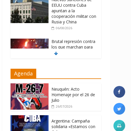
EEUU contra Cuba
apuntan a la
cooperación militar con
Rusia y China
06/08/2026
Brutal represión contra
los que marchan para
que no se venda la
patria
06/08/2026
Agenda
La ONU condena
medidas de EE.UU
contra Cuba
Neuquén: Acto
Homenaje por el 26 de
06/08/2026
Julio
26/07/2026
Argentina: Campaña
solidaria «Estamos con