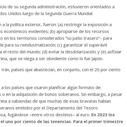
nicio de su segunda administración, estuvieron orientados a
ados Unidos luego de la Segunda Guerra Mundial.
 la política exterior, fueron: (a) restringir la exposición a
ios económicos evidentes; (b) apropiarse de los recursos
o en los territorios considerados “su patio trasero”– para
 para su reindustrialización; (c) garantizar el superávit
l resto del mundo; (d) evitar la desdolarización; y (e) asfixiar
ina, que se niega a ser obediente como lo fue Japón.
 Irán, países que abastecían, en conjunto, con el 20 por ciento
los países que osaron planificar algún formato de
s o en la adquisición de bonos soberanos. Sin embargo, a pesar
China a sabiendas de que muchas de esas bravatas habían
oberanos emitidos por el Departamento del Tesoro
sa, fugándose –entre otros destinos– al euro.
En 2023 los
l uno por ciento de las tenencias. Para el primer trimestre