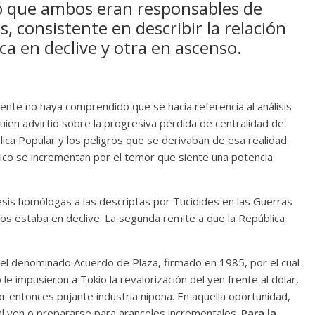
ió que ambos eran responsables de
, consistente en describir la relación
a en declive y otra en ascenso.
nte no haya comprendido que se hacía referencia al análisis
uien advirtió sobre la progresiva pérdida de centralidad de
ica Popular y los peligros que se derivaban de esa realidad.
lico se incrementan por el temor que siente una potencia
esis homólogas a las descriptas por Tucídides en las Guerras
os estaba en declive. La segunda remite a que la República
 el denominado Acuerdo de Plaza, firmado en 1985, por el cual
e impusieron a Tokio la revalorización del yen frente al dólar,
por entonces pujante industria nipona. En aquella oportunidad,
al yen o prepararse para aranceles incrementales.
Para la