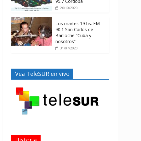
95.7 Córdoba
26/10/2020
Los martes 19 hs. FM
90.1 San Carlos de
Bariloche “Cuba y
nosotros”
31/07/2020
Vea TeleSUR en vivo
Historia