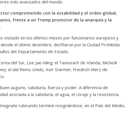
adores más avanzados del mundo.
 actor comprometido con la estabilidad y el orden global,
anos, frente a un Trump promotor de la anarquía y la
.
 más visitado en los últimos meses por funcionarios europeos y
desde el último diciembre, desfilaron por la Ciudad Prohibida
ullos del Departamento de Estado.
rea del Sur, Lee Jae-Ming; el Taoiseach de Irlanda, Micheál
ey; el del Reino Unido, Keir Starmer; Friedrich Merz de
os.
 buen augurio, sabiduría, fuerza y poder. A diferencia de
d asociada a la sabiduría, el agua, el coraje y la resistencia.
l magnate rubicundo terminó resignándose, en el País del Medio,