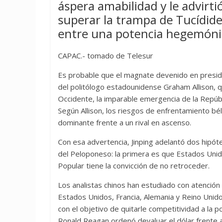
áspera amabilidad y le advirt
superar la trampa de Tucídides
entre una potencia hegemónic
CAPAC.- tomado de Telesur
Es probable que el magnate devenido en preside
del politólogo estadounidense Graham Allison, q
Occidente, la imparable emergencia de la Repúbl
Según Allison, los riesgos de enfrentamiento bé
dominante frente a un rival en ascenso.
Con esa advertencia, Jinping adelantó dos hipót
del Peloponeso: la primera es que Estados Unid
Popular tiene la convicción de no retroceder.
Los analistas chinos han estudiado con atención
Estados Unidos, Francia, Alemania y Reino Unido l
con el objetivo de quitarle competitividad a la 
Ronald Reagan ordenó devaluar el dólar frente 