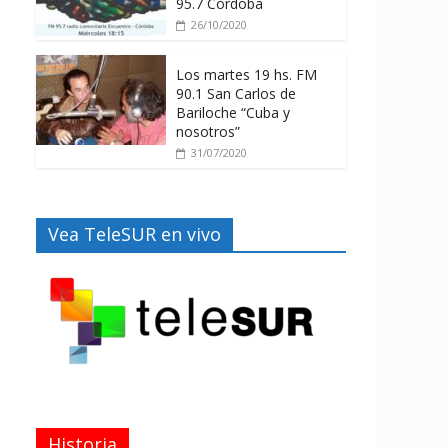
95.7 Córdoba
26/10/2020
Los martes 19 hs. FM
90.1 San Carlos de
Bariloche “Cuba y
nosotros”
31/07/2020
Vea TeleSUR en vivo
Historia