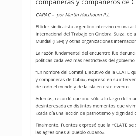
compañeras y compañeros de C
CAPAC
– por Martín Hacthoum P.L.
El líder sindicalista argentino intervino en una
Internacional del Trabajo en Ginebra, Suiza, de 
Mundial (FSM) y otras organizaciones internacion
La razón fundamental del encuentro fue denuncia
políticas cada vez más restrictivas del gobiern
“En nombre del Comité Ejecutivo de la CLATE q
y compañeras de Cuba», expresó en su intervenci
de todo el mundo y de la isla en este evento.
Además, recordó que «no sólo a lo largo del m
desinteresada en distintos momentos que vivi
«cada día una lección de patriotismo y dignida
Finalmente, Fuentes expresó que la «CLATE se s
las agresiones al pueblo cubano».