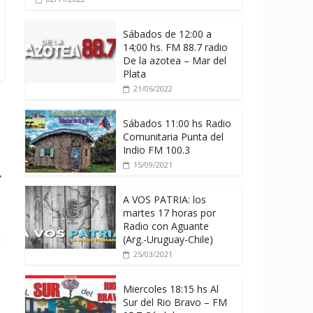
Sábados de 12:00 a
14;00 hs. FM 88.7 radio
De la azotea – Mar del
Plata
21/06/2022
Sábados 11:00 hs Radio
Comunitaria Punta del
Indio FM 100.3
15/09/2021
→
A VOS PATRIA: los
martes 17 horas por
Radio con Aguante
(Arg.-Uruguay-Chile)
25/03/2021
Miercoles 18:15 hs Al
Sur del Rio Bravo – FM