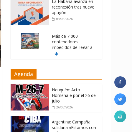
La Habana avanza en
reconexión tras nuevo
apagón
03/08/2026
Más de 7 000
contenedores
impedidos de llegar a
Cuba
03/08/2026
Milei firmó
Agenda
memorándum con
EE.UU sin informarlo
Neuquén: Acto
04/08/2026
Homenaje por el 26 de
Julio
26/07/2026
Argentina: Campaña
solidaria «Estamos con