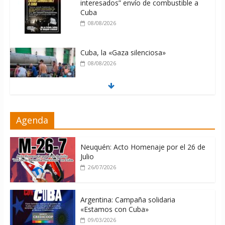
interesados” envío de combustible a
Cuba
08/08/2026
Cuba, la «Gaza silenciosa»
08/08/2026
Díaz-Canel: «Cuba no tiene que
Agenda
adoctrinar a nadie, no tiene que
exportar ideas; es la historia la que
imparte lecciones»
Neuquén: Acto Homenaje por el 26 de
10/08/2026
Julio
26/07/2026
Argentina: Campaña solidaria
«Estamos con Cuba»
09/03/2026