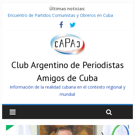
Últimas noticias:
Encuentro de Partidos Comunistas y Obreros en Cuba
Díaz-Canel: «Cuba no tiene que adoctrinar a nadie, no tiene
que exportar ideas; es la historia la que imparte lecciones»
Entregan en Cuba equipos fotovoltaicos a familias con niños
electrodependientes
ONU gestiona con “varios países interesados” envío de
combustible a Cuba
Cuba, la «Gaza silenciosa»
Club Argentino de Periodistas
Amigos de Cuba
Información de la realidad cubana en el contexto regional y
mundial