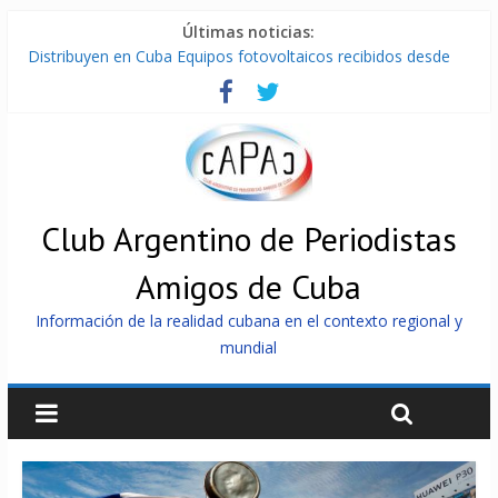
Últimas noticias:
Distribuyen en Cuba Equipos fotovoltaicos recibidos desde
Argentina
La ONU condena medidas de EE.UU contra Cuba
Cuba alerta sobre doctrina militar de dominación de EEUU
Nuevas sanciones de EEUU contra Cuba apuntan a la
cooperación militar con Rusia y China
Brutal represión contra los que marchan para que no se
venda la patria
Club Argentino de Periodistas
Amigos de Cuba
Información de la realidad cubana en el contexto regional y
mundial