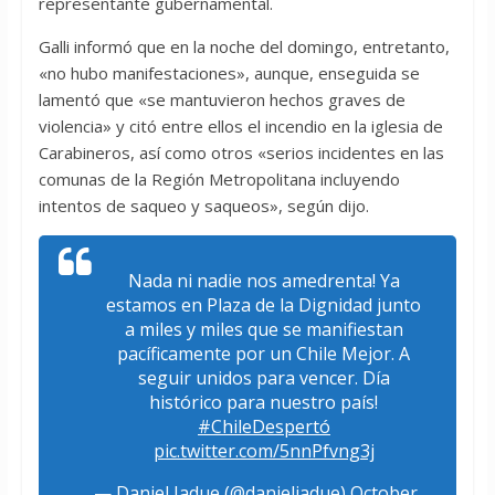
representante gubernamental.
Galli informó que en la noche del domingo, entretanto,
«no hubo manifestaciones», aunque, enseguida se
lamentó que «se mantuvieron hechos graves de
violencia» y citó entre ellos el incendio en la iglesia de
Carabineros, así como otros «serios incidentes en las
comunas de la Región Metropolitana incluyendo
intentos de saqueo y saqueos», según dijo.
Nada ni nadie nos amedrenta! Ya
estamos en Plaza de la Dignidad junto
a miles y miles que se manifiestan
pacíficamente por un Chile Mejor. A
seguir unidos para vencer. Día
histórico para nuestro país!
#ChileDespertó
pic.twitter.com/5nnPfvng3j
— Daniel Jadue (@danieljadue)
October