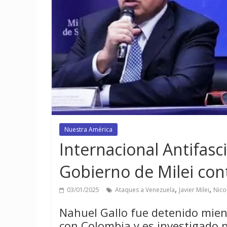
Nuestra América
Internacional Antifasci
Gobierno de Milei con
,
,
03/01/2025
Ataques a Venezuela
Javier Milei
Nico
Nahuel Gallo fue detenido mient
con Colombia y es investigado p