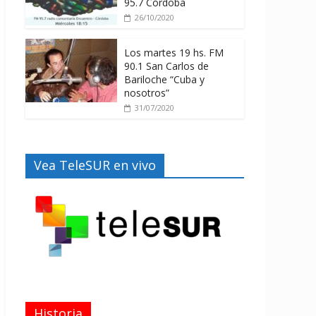
95.7 Córdoba
26/10/2020
Los martes 19 hs. FM
90.1 San Carlos de
Bariloche “Cuba y
nosotros”
31/07/2020
Vea TeleSUR en vivo
Historia