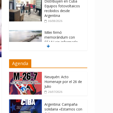
Distribuyen en Cuba
Equipos fotovoltaicos
recibidos desde
Argentina
06/08/2026
Milei firmó
memorándum con
EE.UU sin informarlo
04/08/2026
Nuevas sanciones de
Agenda
EEUU contra Cuba
apuntan a la
cooperación militar con
Neuquén: Acto
Rusia y China
Homenaje por el 26 de
Julio
06/08/2026
26/07/2026
Argentina: Campaña
solidaria «Estamos con