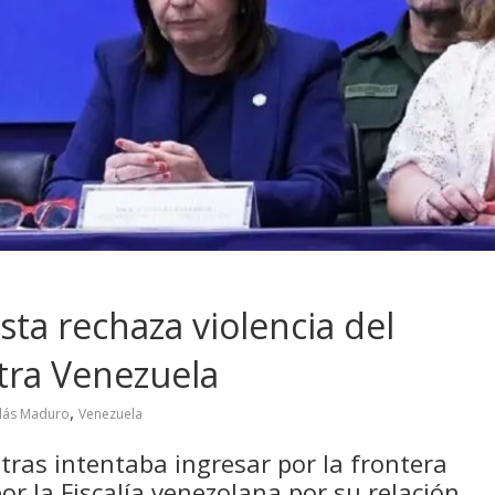
sta rechaza violencia del
tra Venezuela
,
lás Maduro
Venezuela
ras intentaba ingresar por la frontera
or la Fiscalía venezolana por su relación