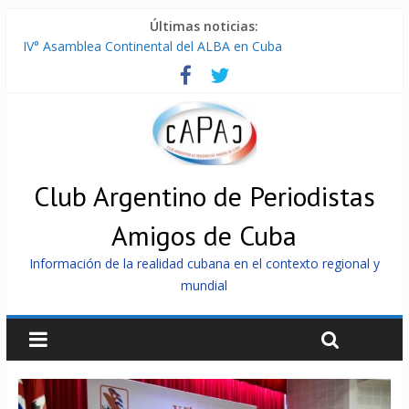
Últimas noticias:
IV° Asamblea Continental del ALBA en Cuba
ONU gestiona con “varios países interesados” envío de
combustible a Cuba
Cuba, la «Gaza silenciosa»
Encuentro de Partidos Comunistas y Obreros en Cuba
China envía a Cuba sistemas 5.000 fotovoltaicos
Club Argentino de Periodistas
Amigos de Cuba
Información de la realidad cubana en el contexto regional y
mundial