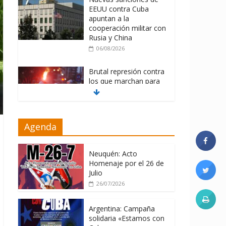
EEUU contra Cuba
apuntan a la
cooperación militar con
Rusia y China
06/08/2026
Brutal represión contra
los que marchan para
que no se venda la
patria
06/08/2026
Agenda
La ONU condena
medidas de EE.UU
contra Cuba
Neuquén: Acto
Homenaje por el 26 de
06/08/2026
Julio
26/07/2026
Argentina: Campaña
solidaria «Estamos con