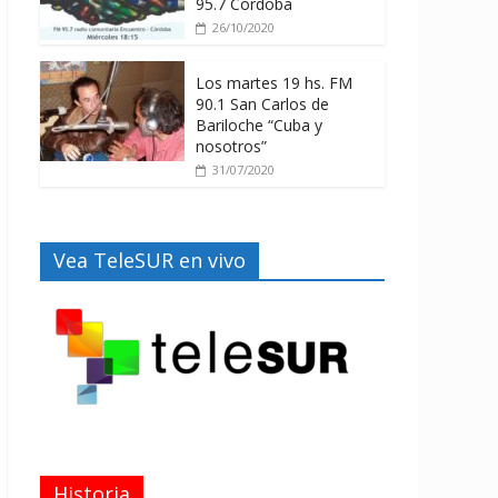
95.7 Córdoba
26/10/2020
Los martes 19 hs. FM
90.1 San Carlos de
Bariloche “Cuba y
nosotros”
31/07/2020
Vea TeleSUR en vivo
Historia