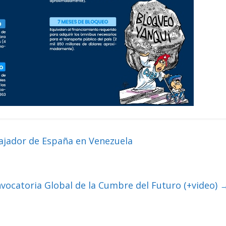
ajador de España en Venezuela
nvocatoria Global de la Cumbre del Futuro (+video)