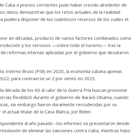
B de Cuba a precios corrientes pudo haber crecido alrededor de
stos datos demuestran que los retos actuales de la realidad
ba pudiera disponer de los cuantiosos recursos de los cuales el
la peor en décadas, producto de varios factores combinados como
 producción y los servicios —sobre todo el turismo— tras la
de reformas internas aplicadas por el gobierno que desataron
cto Interno Bruto (PIB) en 2020, la economía cubana apenas
 2022, para contraerse un 2 por ciento en 2023.
 década de los 60 al calor de la Guerra Fría buscan presionar
on las flexibilizó durante el gobierno de Barack Obama, cuando
áticas, sin embargo fueron duramente recrudecidas por su
l actual titular de la Casa Blanca, Joe Biden.
respondiente al año pasado –los informes se presentaron desde
resolución de eliminar las sanciones contra Cuba, mientras hubo