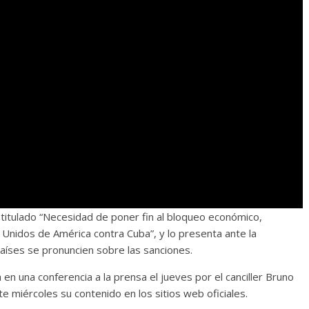
titulado “Necesidad de poner fin al bloqueo económico,
 Unidos de América contra Cuba”, y lo presenta ante la
aíses se pronuncien sobre las sanciones.
n una conferencia a la prensa el jueves por el canciller Bruno
e miércoles su contenido en los sitios web oficiales.