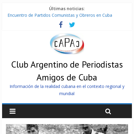
Últimas noticias:
Cuba, la «Gaza silenciosa»
Encuentro de Partidos Comunistas y Obreros en Cuba
Díaz-Canel: «Cuba no tiene que adoctrinar a nadie, no tiene
que exportar ideas; es la historia la que imparte lecciones»
Entregan en Cuba equipos fotovoltaicos a familias con niños
electrodependientes
ONU gestiona con “varios países interesados” envío de
combustible a Cuba
Club Argentino de Periodistas
Amigos de Cuba
Información de la realidad cubana en el contexto regional y
mundial