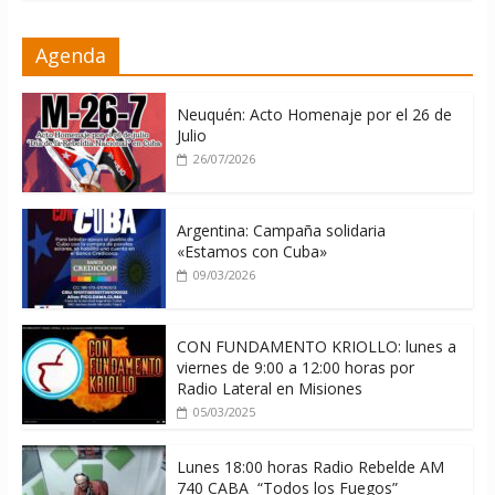
adoctrinar a nadie, no tiene que
exportar ideas; es la historia la que
imparte lecciones»
Agenda
10/08/2026
Neuquén: Acto Homenaje por el 26 de
Julio
26/07/2026
Argentina: Campaña solidaria
«Estamos con Cuba»
09/03/2026
CON FUNDAMENTO KRIOLLO: lunes a
viernes de 9:00 a 12:00 horas por
Radio Lateral en Misiones
05/03/2025
Lunes 18:00 horas Radio Rebelde AM
740 CABA “Todos los Fuegos”