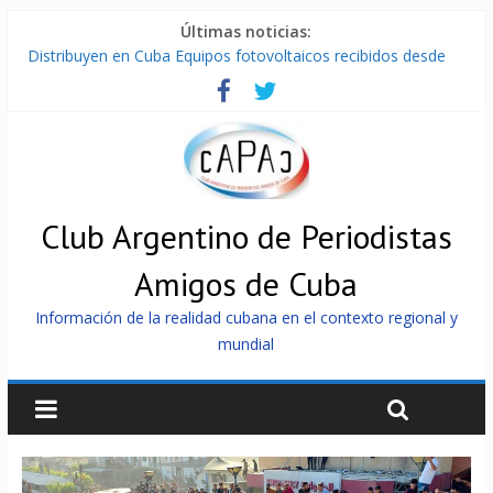
Últimas noticias:
Distribuyen en Cuba Equipos fotovoltaicos recibidos desde
Argentina
La ONU condena medidas de EE.UU contra Cuba
Cuba alerta sobre doctrina militar de dominación de EEUU
Nuevas sanciones de EEUU contra Cuba apuntan a la
cooperación militar con Rusia y China
Brutal represión contra los que marchan para que no se
venda la patria
Club Argentino de Periodistas
Amigos de Cuba
Información de la realidad cubana en el contexto regional y
mundial