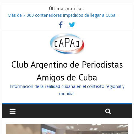
Últimas noticias:
Más de 7 000 contenedores impedidos de llegar a Cuba
El regreso del macartismo: la farsa del informe que hace de
Cuba el enemigo perfecto
Milei firmó memorándum con EE.UU sin informarlo
China presenta robots que pueden razonar, moverse y asistir
a personas
La Habana avanza en reconexión tras nuevo apagón
Club Argentino de Periodistas
Amigos de Cuba
Información de la realidad cubana en el contexto regional y
mundial