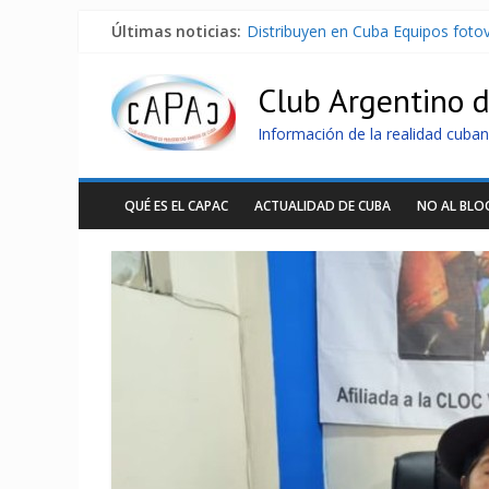
Últimas noticias:
Distribuyen en Cuba Equipos fotov
La ONU condena medidas de EE.U
Cuba alerta sobre doctrina milita
Club Argentino 
Nuevas sanciones de EEUU contra 
Brutal represión contra los que m
Información de la realidad cuban
QUÉ ES EL CAPAC
ACTUALIDAD DE CUBA
NO AL BL