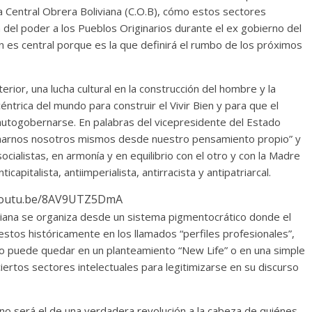
a Central Obrera Boliviana (C.O.B), cómo estos sectores
n del poder a los Pueblos Originarios durante el ex gobierno del
 es central porque es la que definirá el rumbo de los próximos
nterior, una lucha cultural en la construcción del hombre y la
ntrica del mundo para construir el Vivir Bien y para que el
autogobernarse. En palabras del vicepresidente del Estado
rnarnos nosotros mismos desde nuestro pensamiento propio” y
ocialistas, en armonía y en equilibrio con el otro y con la Madre
icapitalista, antiimperialista, antirracista y antipatriarcal.
/youtu.be/8AV9UTZ5DmA
viana se organiza desde un sistema pigmentocrático donde el
estos históricamente en los llamados “perfiles profesionales”,
 no puede quedar en un planteamiento “New Life” o en una simple
iertos sectores intelectuales para legitimizarse en su discurso
mino será el de una verdadera revolución a la cabeza de quiénes