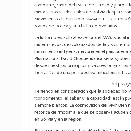
como integrante del Pacto de Unidad y junto a l
minoritarios intelectuales de Bolivia desplazaro
Movimiento al Socialismo MAS-IPSP. Esta tensión
5 años de Bolivia y una lucha de 528 años.
La lucha no es sólo al exterior del MAS, sino al i
mujer nuevos, descolonizados de la visión eurocé
movimiento indígena, mayoría en el país pueda 
Pluirinacional David Choquehuanca sería «gobe
desde nuestros principios y valores originarios s
Tierra. Desde una perspectiva anticolonialista, ant
https:/
Teniendo en consideración que la sociedad boli
“conocimiento, el saber y la capacidad” están pu
siempre blancos. La cosmovisión del Vivir Bien
retórica de “moda” a la que se observa acuden c
en Bolivia y en la región.
Esta tensión histórica también definirá si el ca