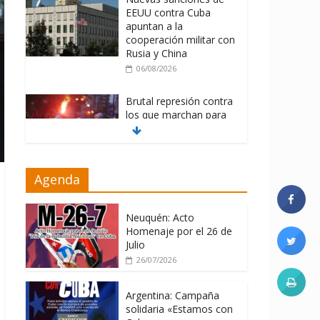
EEUU contra Cuba
apuntan a la
cooperación militar con
Rusia y China
06/08/2026
Brutal represión contra
los que marchan para
que no se venda la
patria
06/08/2026
Agenda
La ONU condena
medidas de EE.UU
contra Cuba
Neuquén: Acto
Homenaje por el 26 de
06/08/2026
Julio
26/07/2026
Argentina: Campaña
solidaria «Estamos con