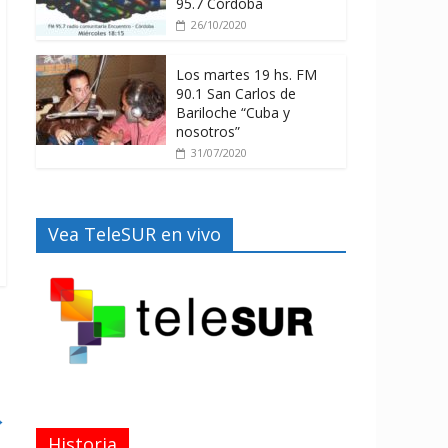
95.7 Córdoba
26/10/2020
Los martes 19 hs. FM
90.1 San Carlos de
Bariloche “Cuba y
nosotros”
31/07/2020
Vea TeleSUR en vivo
→
Historia