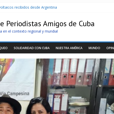
oltaicos recibidos desde Argentina
U contra Cuba
r de dominación de EEUU
de Periodistas Amigos de Cuba
Cuba apuntan a la cooperación militar con Rusia y China
archan para que no se venda la patria
a en el contexto regional y mundial
OQUEO
SOLIDARIDAD CON CUBA
NUESTRA AMÉRICA
MUNDO
OPIN