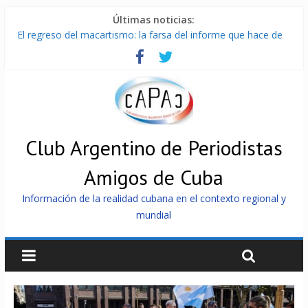
Últimas noticias:
El regreso del macartismo: la farsa del informe que hace de
Cuba el enemigo perfecto
Milei firmó memorándum con EE.UU sin informarlo
China presenta robots que pueden razonar, moverse y asistir
a personas
La Habana avanza en reconexión tras nuevo apagón
Más de 7 000 contenedores impedidos de llegar a Cuba
Club Argentino de Periodistas
Amigos de Cuba
Información de la realidad cubana en el contexto regional y
mundial