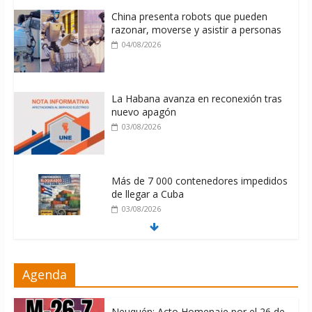
China presenta robots que pueden
razonar, moverse y asistir a personas
04/08/2026
La Habana avanza en reconexión tras
nuevo apagón
03/08/2026
Más de 7 000 contenedores impedidos
de llegar a Cuba
03/08/2026
Milei firmó memorándum con EE.UU
Agenda
sin informarlo
04/08/2026
Neuquén: Acto Homenaje por el 26 de