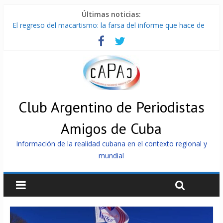
Últimas noticias:
El regreso del macartismo: la farsa del informe que hace de
Cuba el enemigo perfecto
Milei firmó memorándum con EE.UU sin informarlo
China presenta robots que pueden razonar, moverse y asistir
a personas
La Habana avanza en reconexión tras nuevo apagón
Más de 7 000 contenedores impedidos de llegar a Cuba
Club Argentino de Periodistas
Amigos de Cuba
Información de la realidad cubana en el contexto regional y
mundial