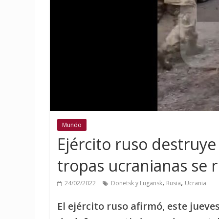
Mundo
Ejército ruso destruye 
tropas ucranianas se 
,
,
24/02/2022
Donetsk y Lugansk
Rusia
Ucrania
El ejército ruso afirmó, este juev