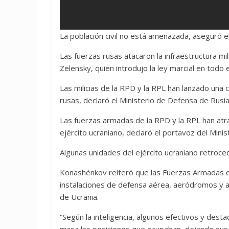
La población civil no está amenazada, aseguró el
Las fuerzas rusas atacaron la infraestructura mi
Zelensky, quien introdujo la ley marcial en todo e
Las milicias de la RPD y la RPL han lanzado una
rusas, declaró el Ministerio de Defensa de Rusia
Las fuerzas armadas de la RPD y la RPL han atra
ejército ucraniano, declaró el portavoz del Mini
Algunas unidades del ejército ucraniano retroce
Konashénkov reiteró que las Fuerzas Armadas de R
instalaciones de defensa aérea, aeródromos y ae
de Ucrania.
“Según la inteligencia, algunos efectivos y de
masa las posiciones que ocupaban, dejando sus