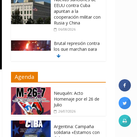
EEUU contra Cuba
apuntan a la
cooperación militar con
Rusia y China
06/08/2026
Brutal represión contra
los que marchan para
que no se venda la
patria
06/08/2026
Agenda
La ONU condena
medidas de EE.UU
contra Cuba
Neuquén: Acto
Homenaje por el 26 de
06/08/2026
Julio
26/07/2026
Argentina: Campaña
solidaria «Estamos con