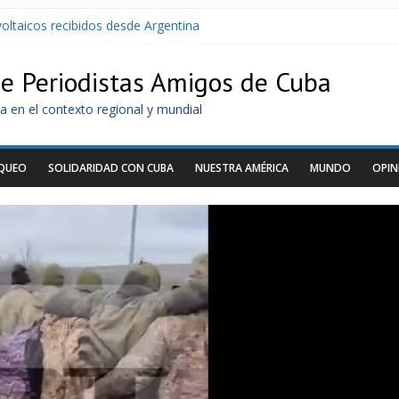
oltaicos recibidos desde Argentina
U contra Cuba
r de dominación de EEUU
de Periodistas Amigos de Cuba
Cuba apuntan a la cooperación militar con Rusia y China
archan para que no se venda la patria
a en el contexto regional y mundial
OQUEO
SOLIDARIDAD CON CUBA
NUESTRA AMÉRICA
MUNDO
OPIN