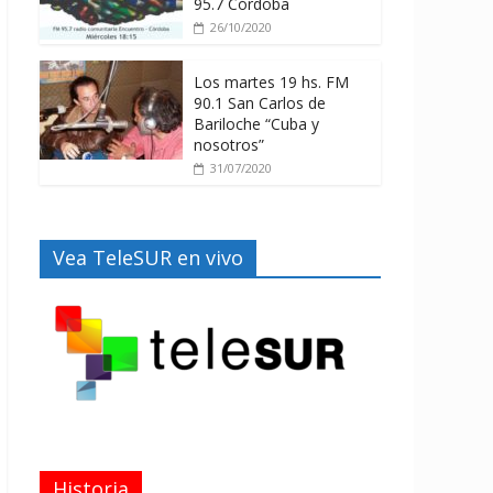
95.7 Córdoba
26/10/2020
Los martes 19 hs. FM
90.1 San Carlos de
Bariloche “Cuba y
nosotros”
31/07/2020
Vea TeleSUR en vivo
Historia