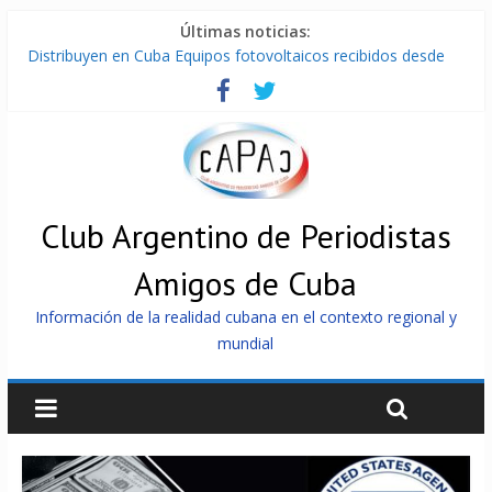
Últimas noticias:
Distribuyen en Cuba Equipos fotovoltaicos recibidos desde
Argentina
La ONU condena medidas de EE.UU contra Cuba
Cuba alerta sobre doctrina militar de dominación de EEUU
Nuevas sanciones de EEUU contra Cuba apuntan a la
cooperación militar con Rusia y China
Brutal represión contra los que marchan para que no se
venda la patria
Club Argentino de Periodistas
Amigos de Cuba
Información de la realidad cubana en el contexto regional y
mundial