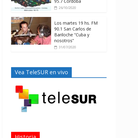
95.7 Córdoba
26/10/2020
Los martes 19 hs. FM
90.1 San Carlos de
Bariloche “Cuba y
nosotros”
31/07/2020
Vea TeleSUR en vivo
Historia