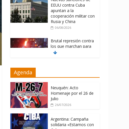
EEUU contra Cuba
apuntan a la
cooperación militar con
Rusia y China
06/08/2026
Brutal represión contra
los que marchan para
que no se venda la
patria
06/08/2026
Agenda
La ONU condena
medidas de EE.UU
contra Cuba
Neuquén: Acto
Homenaje por el 26 de
06/08/2026
Julio
26/07/2026
Argentina: Campaña
solidaria «Estamos con