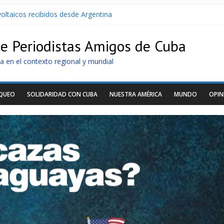
oltaicos recibidos desde Argentina
U contra Cuba
r de dominación de EEUU
de Periodistas Amigos de Cuba
Cuba apuntan a la cooperación militar con Rusia y China
archan para que no se venda la patria
a en el contexto regional y mundial
OQUEO
SOLIDARIDAD CON CUBA
NUESTRA AMÉRICA
MUNDO
OPIN