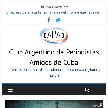
Últimas noticias:
El regreso del macartismo: la farsa del informe que hace de
Cuba el enemigo perfecto
Milei firmó memorándum con EE.UU sin informarlo
China presenta robots que pueden razonar, moverse y asistir
a personas
La Habana avanza en reconexión tras nuevo apagón
Más de 7 000 contenedores impedidos de llegar a Cuba
Club Argentino de Periodistas
Amigos de Cuba
Información de la realidad cubana en el contexto regional y
mundial