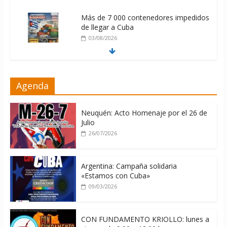
Más de 7 000 contenedores impedidos
de llegar a Cuba
03/08/2026
Milei firmó memorándum con EE.UU
Agenda
sin informarlo
04/08/2026
Neuquén: Acto Homenaje por el 26 de
Julio
26/07/2026
Argentina: Campaña solidaria
«Estamos con Cuba»
09/03/2026
CON FUNDAMENTO KRIOLLO: lunes a