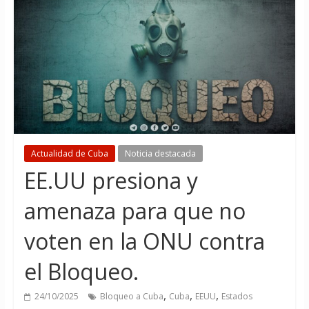
Actualidad de Cuba
Noticia destacada
EE.UU presiona y
amenaza para que no
voten en la ONU contra
el Bloqueo.
,
,
,
24/10/2025
Bloqueo a Cuba
Cuba
EEUU
Estados