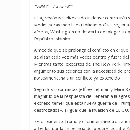
CAPAC
– fuente RT
La agresión israelí-estadounidense contra Irán s
Medio, socavando la estabilidad política regiona
aéreos, Washington no descarta desplegar tropa
República Islámica.
A medida que se prolonga el conflicto en el que
se alzan cada vez más voces dentro y fuera del 
Mientras tanto, expertos de The New York Time
argumentó sus acciones con la necesidad de pro
norteamericana a un conflicto ya extendido.
Según los columnistas Jeffrey Feltman y Mara Ka
magnitud de la respuesta de Teherán a la agresi
expresó temer que esta nueva guerra de Trump
destrozados», al igual que la invasión de EE.UU. 
«El presidente Trump y el primer ministro israel
afligidos por la arrogancia del poder», escribe K