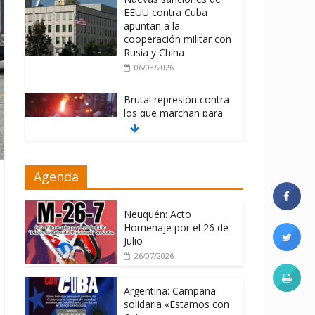
EEUU contra Cuba
apuntan a la
cooperación militar con
Rusia y China
06/08/2026
Brutal represión contra
los que marchan para
que no se venda la
patria
06/08/2026
Agenda
La ONU condena
medidas de EE.UU
contra Cuba
Neuquén: Acto
Homenaje por el 26 de
06/08/2026
Julio
26/07/2026
Argentina: Campaña
solidaria «Estamos con