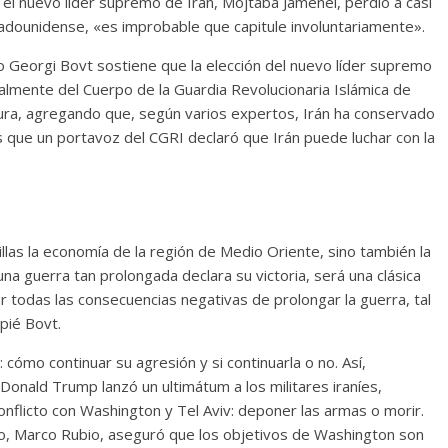
 el nuevo líder supremo de Irán, Mojtabá Jameneí, perdió a casi
stadounidense, «es improbable que capitule involuntariamente».
uso Georgi Bovt sostiene que la elección del nuevo líder supremo
almente del Cuerpo de la Guardia Revolucionaria Islámica de
gura, agregando que, según varios expertos, Irán ha conservado
as que un portavoz del CGRI declaró que Irán puede luchar con la
las la economía de la región de Medio Oriente, sino también la
a guerra tan prolongada declara su victoria, será una clásica
lar todas las consecuencias negativas de prolongar la guerra, tal
pié Bovt.
 cómo continuar su agresión y si continuarla o no. Así,
onald Trump lanzó un ultimátum a los militares iraníes,
nflicto con Washington y Tel Aviv: deponer las armas o morir.
do, Marco Rubio, aseguró que los objetivos de Washington son