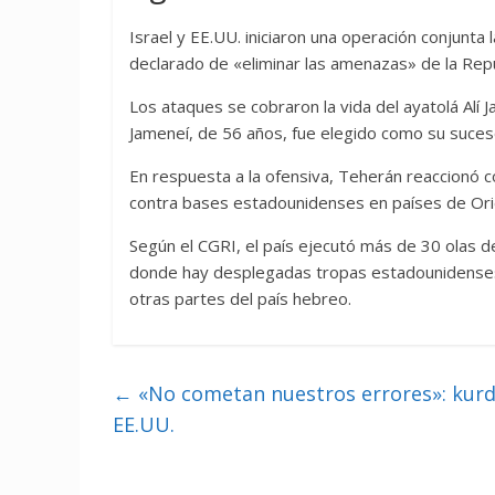
Israel y EE.UU. iniciaron una operación conjunt
declarado de «eliminar las amenazas» de la Repúb
Los ataques se cobraron la vida del ayatolá Alí 
Jameneí, de 56 años, fue elegido como su suces
En respuesta a la ofensiva, Teherán reaccionó co
contra bases estadounidenses en países de Or
Según el CGRI, el país ejecutó más de 30 olas 
donde hay desplegadas tropas estadounidenses, a
otras partes del país hebreo.
←
«No cometan nuestros errores»: kurdos
EE.UU.