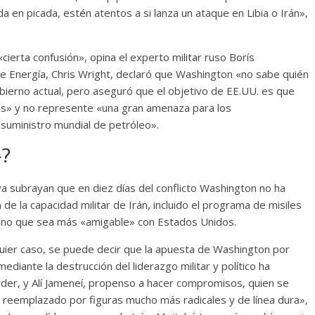
 en picada, estén atentos a si lanza un ataque en Libia o Irán»,
ierta confusión», opina el experto militar ruso Borís
 de Energía, Chris Wright, declaró que Washington «no sabe quién
obierno actual, pero aseguró que el objetivo de EE.UU. es que
s» y no represente «una gran amenaza para los
 suministro mundial de petróleo».
»?
ya subrayan que en diez días del conflicto Washington no ha
de la capacidad militar de Irán, incluido el programa de misiles
a uno que sea más «amigable» con Estados Unidos.
quier caso, se puede decir que la apuesta de Washington por
diante la destrucción del liderazgo militar y político ha
oder, y Alí Jameneí, propenso a hacer compromisos, quien se
o reemplazado por figuras mucho más radicales y de línea dura»,