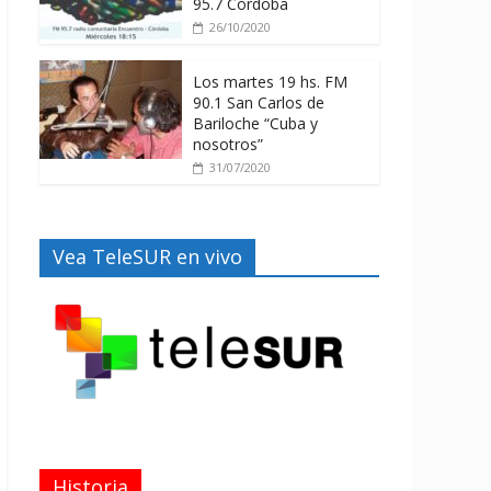
95.7 Córdoba
26/10/2020
Los martes 19 hs. FM
90.1 San Carlos de
Bariloche “Cuba y
nosotros”
31/07/2020
Vea TeleSUR en vivo
Historia