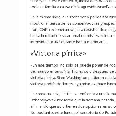
subraya. En este contexto, indica que, dado que
toda su familia a causa de la agresión israelí-e
En la misma línea, el historiador y periodista r
mostró la fuerza de los conservadores y especi
Irán (CGRI). «Teherán seguirá resistiendo», au
hasta la mitad de su arsenal de misiles, mientr
intensidad actual durante hasta medio año.
«Victoria pírrica»
«En ese tiempo, no solo se puede poner de rodil
del mundo entero. Y si Trump solo después de un
victoria pírrica. Si en Washington pudieran calcu
victoria podría declararse ya mismo», hace hinca
En consecuencia, EE.UU. se enfrenta a un dilema:
Dzhereliyevski recuerda que la semana pasada, D
afirmando que solo tienen dos opciones en su co
No obstante, este lunes, el secretario de Esta