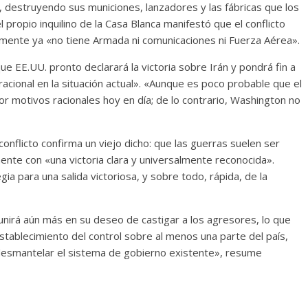
s», destruyendo sus municiones, lanzadores y las fábricas que los
 propio inquilino de la Casa Blanca manifestó que el conflicto
mente ya «no tiene Armada ni comunicaciones ni Fuerza Aérea».
ue EE.UU. pronto declarará la victoria sobre Irán y pondrá fin a
s racional en la situación actual». «Aunque es poco probable que el
r motivos racionales hoy en día; de lo contrario, Washington no
conflicto confirma un viejo dicho: que las guerras suelen ser
mente con «una victoria clara y universalmente reconocida».
a para una salida victoriosa, y sobre todo, rápida, de la
e unirá aún más en su deseo de castigar a los agresores, lo que
 establecimiento del control sobre al menos una parte del país,
de desmantelar el sistema de gobierno existente», resume