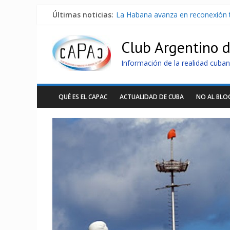
Últimas noticias:
La Habana avanza en reconexión 
Brutal represión contra los que m
Distribuyen en Cuba Equipos fotov
Club Argentino 
Milei firmó memorándum con EE.U
China presenta robots que pueden
Información de la realidad cuban
QUÉ ES EL CAPAC
ACTUALIDAD DE CUBA
NO AL BL