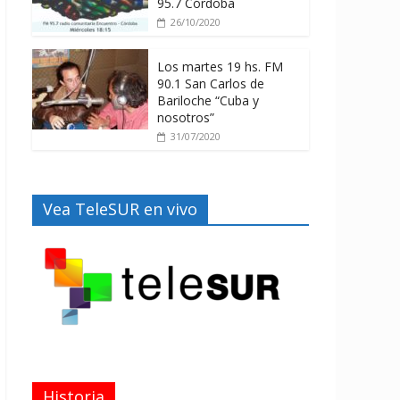
95.7 Córdoba
26/10/2020
Los martes 19 hs. FM
90.1 San Carlos de
Bariloche “Cuba y
nosotros”
31/07/2020
Vea TeleSUR en vivo
Historia