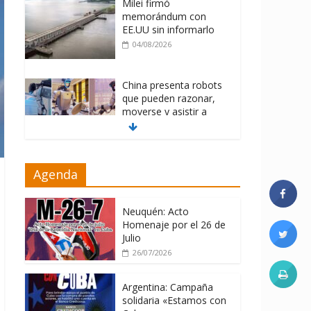
Milei firmó
memorándum con
EE.UU sin informarlo
04/08/2026
China presenta robots
que pueden razonar,
moverse y asistir a
personas
04/08/2026
Brutal represión contra
Agenda
los que marchan para
que no se venda la
patria
Neuquén: Acto
Homenaje por el 26 de
06/08/2026
Julio
26/07/2026
Argentina: Campaña
solidaria «Estamos con