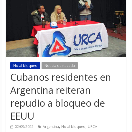
No al bloqueo
Noticia destacada
Cubanos residentes en
Argentina reiteran
repudio a bloqueo de
EEUU
,
,
02/09/2025
Argentina
No al bloqueo
URCA