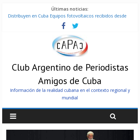
Últimas noticias:
Distribuyen en Cuba Equipos fotovoltaicos recibidos desde
Argentina
La ONU condena medidas de EE.UU contra Cuba
Cuba alerta sobre doctrina militar de dominación de EEUU
Nuevas sanciones de EEUU contra Cuba apuntan a la
cooperación militar con Rusia y China
Brutal represión contra los que marchan para que no se
venda la patria
Club Argentino de Periodistas
Amigos de Cuba
Información de la realidad cubana en el contexto regional y
mundial