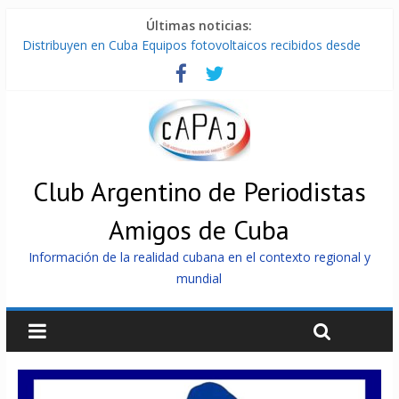
Últimas noticias:
Distribuyen en Cuba Equipos fotovoltaicos recibidos desde
Argentina
La ONU condena medidas de EE.UU contra Cuba
Cuba alerta sobre doctrina militar de dominación de EEUU
Nuevas sanciones de EEUU contra Cuba apuntan a la
cooperación militar con Rusia y China
Brutal represión contra los que marchan para que no se
venda la patria
Club Argentino de Periodistas
Amigos de Cuba
Información de la realidad cubana en el contexto regional y
mundial