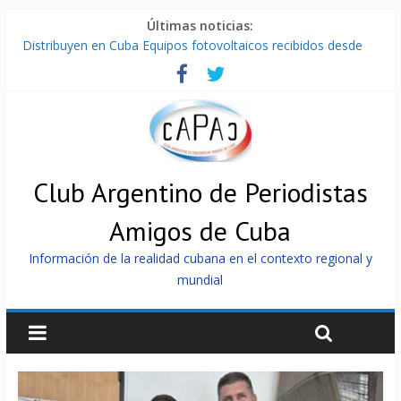
Últimas noticias:
Distribuyen en Cuba Equipos fotovoltaicos recibidos desde
Argentina
La ONU condena medidas de EE.UU contra Cuba
Cuba alerta sobre doctrina militar de dominación de EEUU
Nuevas sanciones de EEUU contra Cuba apuntan a la
cooperación militar con Rusia y China
Brutal represión contra los que marchan para que no se
venda la patria
Club Argentino de Periodistas
Amigos de Cuba
Información de la realidad cubana en el contexto regional y
mundial