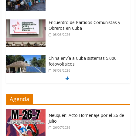
Encuentro de Partidos Comunistas y
Obreros en Cuba
08/08/2026
China envía a Cuba sistemas 5.000
fotovoltaicos
08/08/2026
ONU gestiona con “varios países
Agenda
interesados” envío de combustible a
Cuba
08/08/2026
Neuquén: Acto Homenaje por el 26 de
Julio
26/07/2026