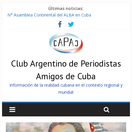
Últimas noticias:
IV° Asamblea Continental del ALBA en Cuba
ONU gestiona con “varios países interesados” envío de
combustible a Cuba
Cuba, la «Gaza silenciosa»
Encuentro de Partidos Comunistas y Obreros en Cuba
China envía a Cuba sistemas 5.000 fotovoltaicos
Club Argentino de Periodistas
Amigos de Cuba
Información de la realidad cubana en el contexto regional y
mundial